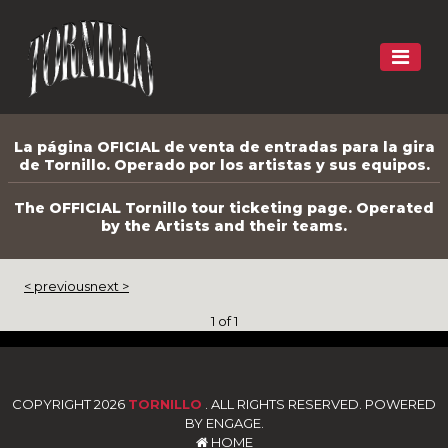
La página OFICIAL de venta de entradas para la gira
de Tornillo. Operado por los artistas y sus equipos.
The OFFICIAL Tornillo tour ticketing page. Operated
by the Artists and their teams.
< previous
next >
1 of 1
COPYRIGHT 2026
TORNILLO
. ALL RIGHTS RESERVED. POWERED
BY ENGAGE.
HOME