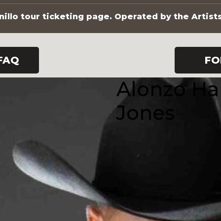
illo tour ticketing page. Operated by the Artist
FAQ
FO
Alonzo H
Jones