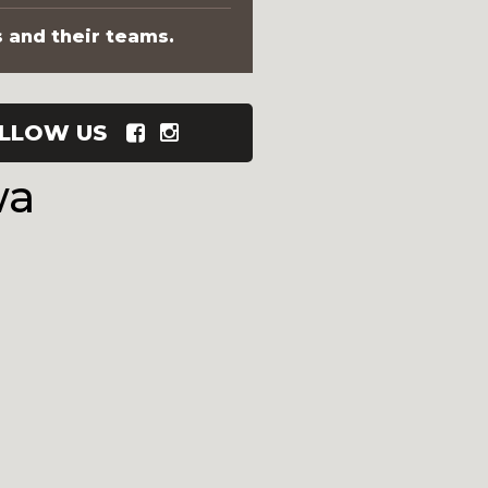
s and their teams.
LLOW US
wa