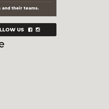
s and their teams.
LLOW US
e