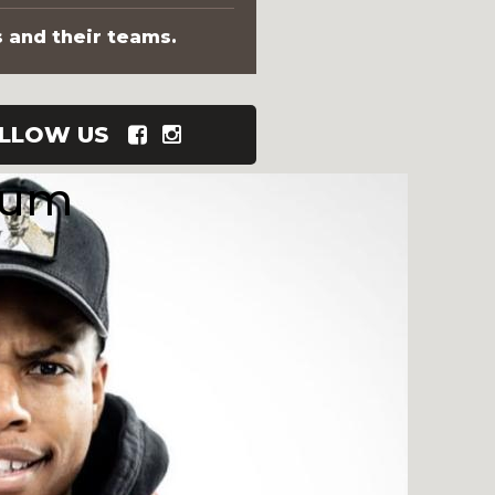
s and their teams.
LLOW US
xum