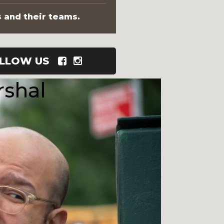
s and their teams.
LLOW US
shal