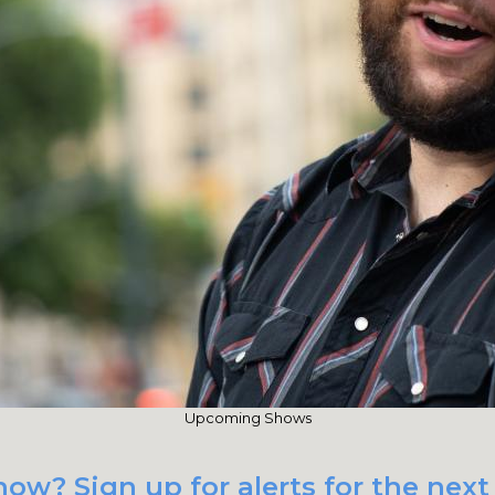
Upcoming Shows
how? Sign up for alerts for the nex