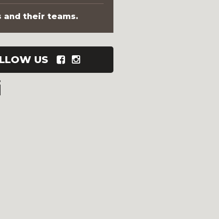
s and their teams.
LLOW US
i