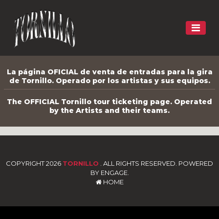
La página OFICIAL de venta de entradas para la gira
de Tornillo. Operado por los artistas y sus equipos.
The OFFICIAL Tornillo tour ticketing page. Operated
by the Artists and their teams.
COPYRIGHT 2026
TORNILLO
. ALL RIGHTS RESERVED. POWERED
BY ENGAGE.
HOME